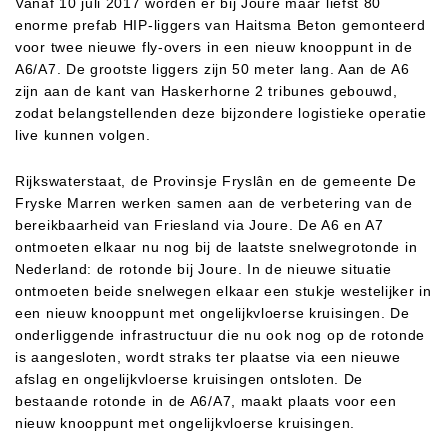
Vanaf 10 juli 2017 worden er bij Joure maar liefst 80
enorme prefab HIP-liggers van Haitsma Beton gemonteerd
voor twee nieuwe fly-overs in een nieuw knooppunt in de
A6/A7. De grootste liggers zijn 50 meter lang. Aan de A6
zijn aan de kant van Haskerhorne 2 tribunes gebouwd,
zodat belangstellenden deze bijzondere logistieke operatie
live kunnen volgen.
Rijkswaterstaat, de Provinsje Fryslân en de gemeente De
Fryske Marren werken samen aan de verbetering van de
bereikbaarheid van Friesland via Joure. De A6 en A7
ontmoeten elkaar nu nog bij de laatste snelwegrotonde in
Nederland: de rotonde bij Joure. In de nieuwe situatie
ontmoeten beide snelwegen elkaar een stukje westelijker in
een nieuw knooppunt met ongelijkvloerse kruisingen. De
onderliggende infrastructuur die nu ook nog op de rotonde
is aangesloten, wordt straks ter plaatse via een nieuwe
afslag en ongelijkvloerse kruisingen ontsloten. De
bestaande rotonde in de A6/A7, maakt plaats voor een
nieuw knooppunt met ongelijkvloerse kruisingen.