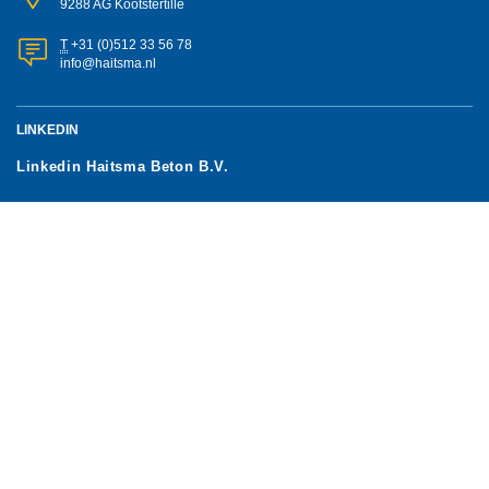
9288 AG Kootstertille
T
+31 (0)512 33 56 78
info@haitsma.nl
LINKEDIN
Linkedin Haitsma Beton B.V.