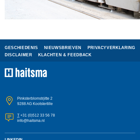
GESCHIEDENIS
NIEUWSBRIEVEN
PRIVACYVERKLARING
DISCLAIMER
KLACHTEN & FEEDBACK
Pinksterblomstrjitte 2
9288 AG Kootstertille
T
+31 (0)512 33 56 78
info@haitsma.nl
LINKEDIN